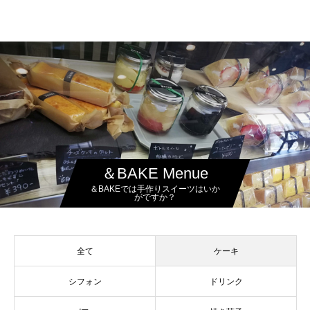
＆BAKE Menue
＆BAKEでは手作りスイーツはいか
がですか？
全て
ケーキ
シフォン
ドリンク